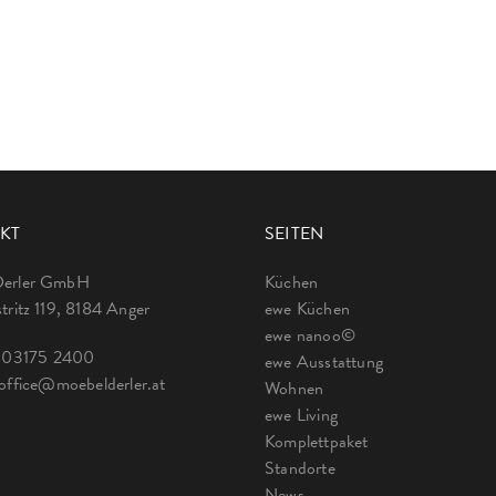
KT
SEITEN
Derler GmbH
Küchen
tritz 119, 8184 Anger
ewe Küchen
ewe nanoo©
:
03175 2400
ewe Ausstattung
office@moebelderler.at
Wohnen
ewe Living
Komplettpaket
Standorte
News