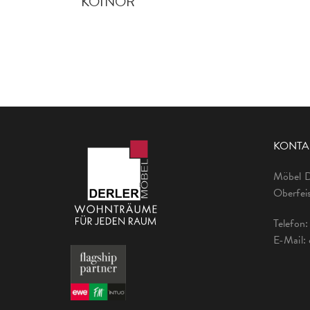
KOINOR
KONTA
Möbel 
Oberfeis
Telefon
E-Mail: