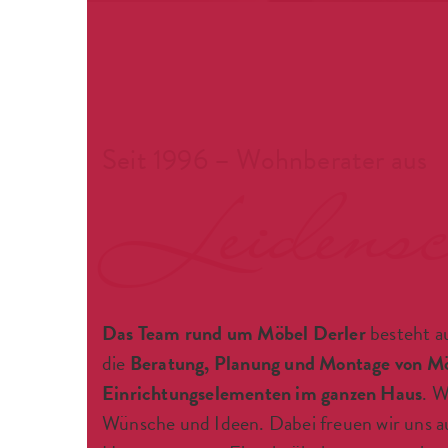
Seit 1996 – Wohnberater aus
Leidensc
Das Team rund um Möbel Derler
besteht au
die
Beratung, Planung und Montage von M
Einrichtungselementen im ganzen Haus
. W
Wünsche und Ideen. Dabei freuen wir uns au