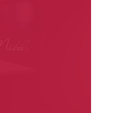
Möbel,
.