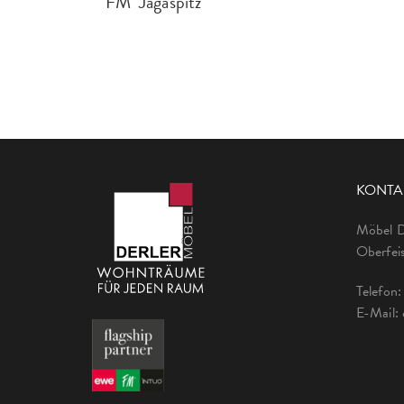
FM Jagaspitz
KONTA
Möbel 
Oberfeis
Telefon
E-Mail: