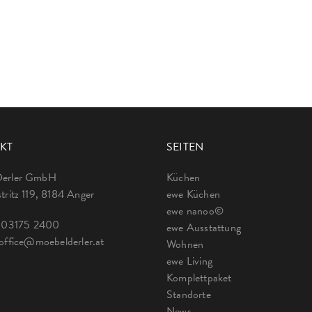
KT
SEITEN
Derler GmbH
Küchen
tritz 119, 8184 Anger
ewe Küchen
ewe nanoo©
:
03175 2400
ewe Ausstattung
office@moebelderler.at
Wohnen
ewe Living
Komplettpaket
Standorte
News