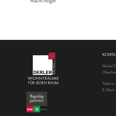
Raum Anger
KONTA
Möbel 
Oberfeis
Telefon
E-Mail: