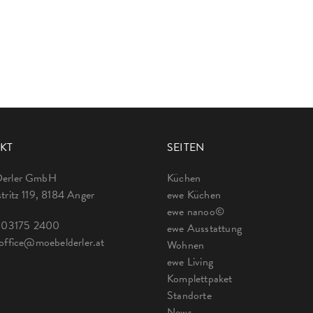
KT
SEITEN
Derler GmbH
Küchen
tritz 119, 8184 Anger
ewe Küchen
ewe nanoo©
:
03175 2400
ewe Ausstattung
office@moebelderler.at
Wohnen
ewe Living
Komplettpaket
Standorte
News