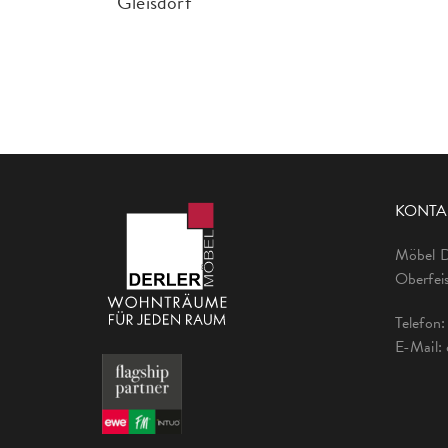
Gleisdorf
KONTA
Möbel 
Oberfeis
Telefon
E-Mail: