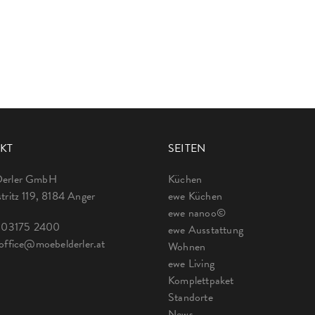
KT
SEITEN
Derler GmbH
Küchen
tritz 119, 8184 Anger
ewe Küchen
ewe nanoo©
:
03175 2400
ewe Ausstattung
office@moebelderler.at
Wohnen
ewe Living
Komplettpaket
Standorte
News