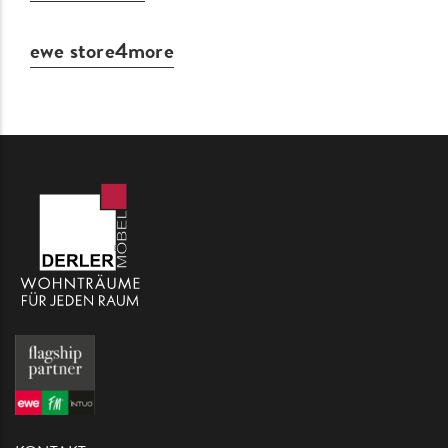
post:
ewe store4more
Next
post: